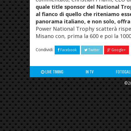
quale title sponsor del National Tro
al fianco di quello che riteniamo esse
panorama italiano, e non solo, offra
Power National Trophy scatterà rispett
Misano con, prima la 600 e poi la 1000
Condividi:
Facebook
Twitter
Google+
LIVE TIMING
IN TV
FOTOGAL
©20