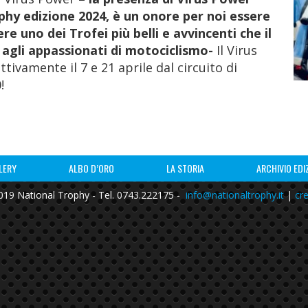
phy edizione 2024, è un onore per noi essere
re uno dei Trofei più belli e avvincenti che il
 agli appassionati di motociclismo-
Il Virus
ivamente il 7 e 21 aprile dal circuito di
!
LERY
ALBO D’ORO
LA STORIA
ARCHIVIO EDI
19 National Trophy - Tel. 0743.222175 -
info@nationaltrophy.it
|
cre