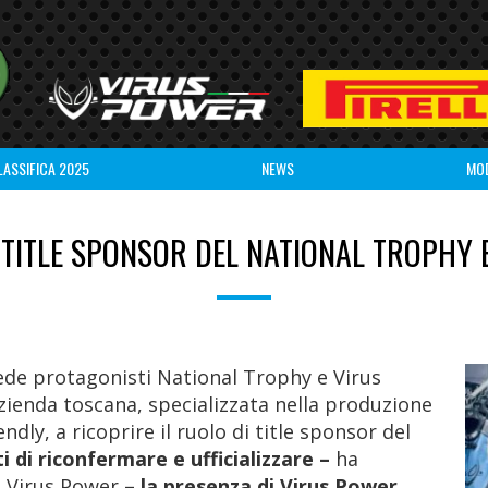
LASSIFICA 2025
NEWS
MO
TITLE SPONSOR DEL NATIONAL TROPHY E
ede protagonisti National Trophy e Virus
azienda toscana, specializzata nella produzione
dly, a ricoprire il ruolo di title sponsor del
i di riconfermare e ufficializzare –
ha
i Virus Power
– la presenza di Virus Power