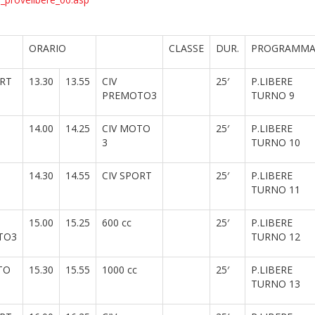
ORARIO
CLASSE
DUR.
PROGRAMM
ORT
13.30
13.55
CIV
25′
P.LIBERE
PREMOTO3
TURNO 9
14.00
14.25
CIV MOTO
25′
P.LIBERE
3
TURNO 10
14.30
14.55
CIV SPORT
25′
P.LIBERE
TURNO 11
15.00
15.25
600 cc
25′
P.LIBERE
TO3
TURNO 12
TO
15.30
15.55
1000 cc
25′
P.LIBERE
TURNO 13