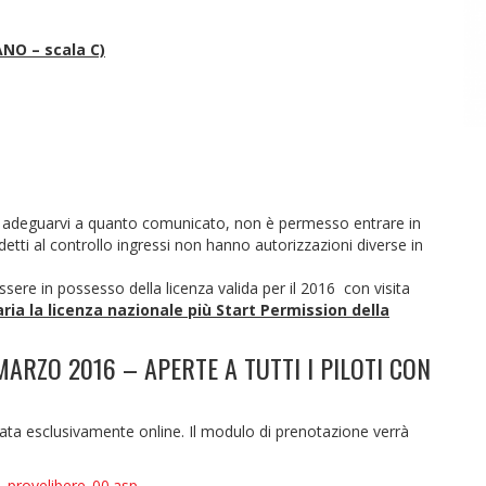
ANO – scala C)
mo di adeguarvi a quanto comunicato, non è permesso entrare in
addetti al controllo ingressi non hanno autorizzazioni diverse in
ssere in possesso della licenza valida per il 2016 con visita
saria la licenza nazionale più Start Permission della
RZO 2016 – APERTE A TUTTI I PILOTI CON
a esclusivamente online. Il modulo di prenotazione verrà
i_provelibere_00.asp