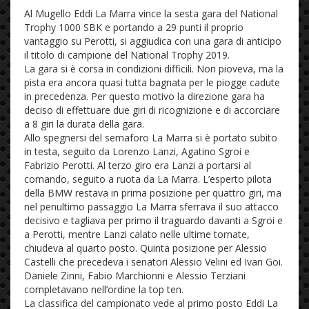
Al Mugello Eddi La Marra vince la sesta gara del National
Trophy 1000 SBK e portando a 29 punti il proprio
vantaggio su Perotti, si aggiudica con una gara di anticipo
il titolo di campione del National Trophy 2019.
La gara si è corsa in condizioni difficili. Non pioveva, ma la
pista era ancora quasi tutta bagnata per le piogge cadute
in precedenza. Per questo motivo la direzione gara ha
deciso di effettuare due giri di ricognizione e di accorciare
a 8 giri la durata della gara.
Allo spegnersi del semaforo La Marra si è portato subito
in testa, seguito da Lorenzo Lanzi, Agatino Sgroi e
Fabrizio Perotti. Al terzo giro era Lanzi a portarsi al
comando, seguito a ruota da La Marra. L’esperto pilota
della BMW restava in prima posizione per quattro giri, ma
nel penultimo passaggio La Marra sferrava il suo attacco
decisivo e tagliava per primo il traguardo davanti a Sgroi e
a Perotti, mentre Lanzi calato nelle ultime tornate,
chiudeva al quarto posto. Quinta posizione per Alessio
Castelli che precedeva i senatori Alessio Velini ed Ivan Goi.
Daniele Zinni, Fabio Marchionni e Alessio Terziani
completavano nell’ordine la top ten.
La classifica del campionato vede al primo posto Eddi La