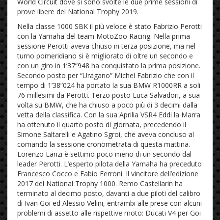
World Circuit dove si sono svolte le due prime sessioni di
prove libere del National Trophy 2019.
Nella classe 1000 SBK il più veloce è stato Fabrizio Perotti
con la Yamaha del team MotoZoo Racing. Nella prima
sessione Perotti aveva chiuso in terza posizione, ma nel
turno pomeridiano si è migliorato di oltre un secondo e
con un giro in 1’37”948 ha conquistato la prima posizione.
Secondo posto per “Uragano” Michel Fabrizio che con il
tempo di 1’38”024 ha portato la sua BMW R1000RR a soli
76 millesimi da Perotti. Terzo posto Luca Salvadori, a sua
volta su BMW, che ha chiuso a poco più di 3 decimi dalla
vetta della classifica. Con la sua Aprilia VSR4 Eddi la Marra
ha ottenuto il quarto posto di giornata, precedendo il
Simone Saltarelli e Agatino Sgroi, che aveva concluso al
comando la sessione cronometrata di questa mattina.
Lorenzo Lanzi è settimo poco meno di un secondo dal
leader Perotti. L’esperto pilota della Yamaha ha preceduto
Francesco Cocco e Fabio Ferroni. Il vincitore dell’edizione
2017 del National Trophy 1000. Remo Castellarin ha
terminato al decimo posto, davanti a due piloti del calibro
di Ivan Goi ed Alessio Velini, entrambi alle prese con alcuni
problemi di assetto alle rispettive moto: Ducati V4 per Goi