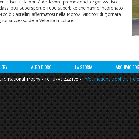
te iscritti, la bontà del lavoro promozional-organizzativo
classi 600 Supersport e 1000 Superbike che hanno incoronato
Nicolò Castellini affermatosi nella Moto2, vincitori di giornata
gior successo della Velocità tricolore.
LERY
ALBO D’ORO
LA STORIA
ARCHIVIO EDI
19 National Trophy - Tel. 0743.222175 -
info@nationaltrophy.it
|
cre