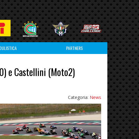
DULISTICA
PARTNERS
0) e Castellini (Moto2)
Categoria:
News