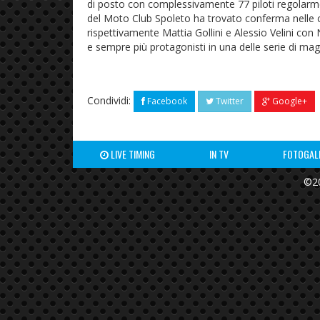
di posto con complessivamente 77 piloti regolarmen
del Moto Club Spoleto ha trovato conferma nelle 
rispettivamente Mattia Gollini e Alessio Velini con 
e sempre più protagonisti in una delle serie di mag
Condividi:
Facebook
Twitter
Google+
LIVE TIMING
IN TV
FOTOGAL
©20