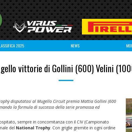
LASSIFICA 2025
NEWS
MO
gello vittorie di Gollini (600) Velini (100
ophy disputatosi al Mugello Circuit premia Mattia Gollini (600
rmando la formula di successo della serie promossa ed
a ospitato, sempre in concomitanza con il CIV (Campionato
onale del
National Trophy
. Con griglie gremite in ogni ordine