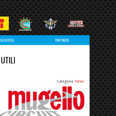
DULISTICA
PARTNERS
UTILI
Categoria:
News