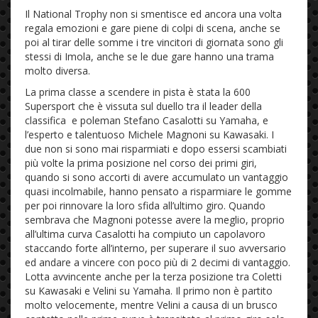
Il National Trophy non si smentisce ed ancora una volta
regala emozioni e gare piene di colpi di scena, anche se
poi al tirar delle somme i tre vincitori di giornata sono gli
stessi di Imola, anche se le due gare hanno una trama
molto diversa.
La prima classe a scendere in pista è stata la 600
Supersport che è vissuta sul duello tra il leader della
classifica e poleman Stefano Casalotti su Yamaha, e
l’esperto e talentuoso Michele Magnoni su Kawasaki. I
due non si sono mai risparmiati e dopo essersi scambiati
più volte la prima posizione nel corso dei primi giri,
quando si sono accorti di avere accumulato un vantaggio
quasi incolmabile, hanno pensato a risparmiare le gomme
per poi rinnovare la loro sfida all’ultimo giro. Quando
sembrava che Magnoni potesse avere la meglio, proprio
all’ultima curva Casalotti ha compiuto un capolavoro
staccando forte all’interno, per superare il suo avversario
ed andare a vincere con poco più di 2 decimi di vantaggio.
Lotta avvincente anche per la terza posizione tra Coletti
su Kawasaki e Velini su Yamaha. Il primo non è partito
molto velocemente, mentre Velini a causa di un brusco