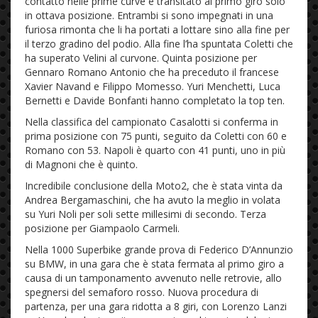
contatto nelle prime curve è transitato al primo giro solo
in ottava posizione. Entrambi si sono impegnati in una
furiosa rimonta che li ha portati a lottare sino alla fine per
il terzo gradino del podio. Alla fine l’ha spuntata Coletti che
ha superato Velini al curvone. Quinta posizione per
Gennaro Romano Antonio che ha preceduto il francese
Xavier Navand e Filippo Momesso. Yuri Menchetti, Luca
Bernetti e Davide Bonfanti hanno completato la top ten.
Nella classifica del campionato Casalotti si conferma in
prima posizione con 75 punti, seguito da Coletti con 60 e
Romano con 53. Napoli è quarto con 41 punti, uno in più
di Magnoni che è quinto.
Incredibile conclusione della Moto2, che è stata vinta da
Andrea Bergamaschini, che ha avuto la meglio in volata
su Yuri Noli per soli sette millesimi di secondo. Terza
posizione per Giampaolo Carmeli.
Nella 1000 Superbike grande prova di Federico D’Annunzio
su BMW, in una gara che è stata fermata al primo giro a
causa di un tamponamento avvenuto nelle retrovie, allo
spegnersi del semaforo rosso. Nuova procedura di
partenza, per una gara ridotta a 8 giri, con Lorenzo Lanzi