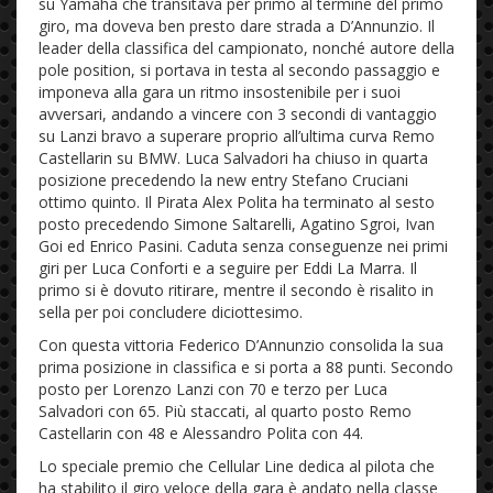
su Yamaha che transitava per primo al termine del primo
giro, ma doveva ben presto dare strada a D’Annunzio. Il
leader della classifica del campionato, nonché autore della
pole position, si portava in testa al secondo passaggio e
imponeva alla gara un ritmo insostenibile per i suoi
avversari, andando a vincere con 3 secondi di vantaggio
su Lanzi bravo a superare proprio all’ultima curva Remo
Castellarin su BMW. Luca Salvadori ha chiuso in quarta
posizione precedendo la new entry Stefano Cruciani
ottimo quinto. Il Pirata Alex Polita ha terminato al sesto
posto precedendo Simone Saltarelli, Agatino Sgroi, Ivan
Goi ed Enrico Pasini. Caduta senza conseguenze nei primi
giri per Luca Conforti e a seguire per Eddi La Marra. Il
primo si è dovuto ritirare, mentre il secondo è risalito in
sella per poi concludere diciottesimo.
Con questa vittoria Federico D’Annunzio consolida la sua
prima posizione in classifica e si porta a 88 punti. Secondo
posto per Lorenzo Lanzi con 70 e terzo per Luca
Salvadori con 65. Più staccati, al quarto posto Remo
Castellarin con 48 e Alessandro Polita con 44.
Lo speciale premio che Cellular Line dedica al pilota che
ha stabilito il giro veloce della gara è andato nella classe