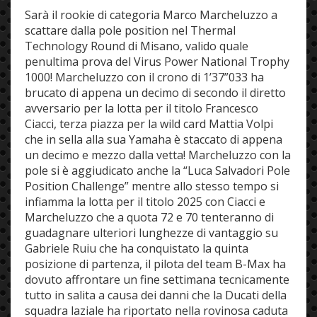
Sarà il rookie di categoria Marco Marcheluzzo a
scattare dalla pole position nel Thermal
Technology Round di Misano, valido quale
penultima prova del Virus Power National Trophy
1000! Marcheluzzo con il crono di 1’37”033 ha
brucato di appena un decimo di secondo il diretto
avversario per la lotta per il titolo Francesco
Ciacci, terza piazza per la wild card Mattia Volpi
che in sella alla sua Yamaha è staccato di appena
un decimo e mezzo dalla vetta! Marcheluzzo con la
pole si è aggiudicato anche la “Luca Salvadori Pole
Position Challenge” mentre allo stesso tempo si
infiamma la lotta per il titolo 2025 con Ciacci e
Marcheluzzo che a quota 72 e 70 tenteranno di
guadagnare ulteriori lunghezze di vantaggio su
Gabriele Ruiu che ha conquistato la quinta
posizione di partenza, il pilota del team B-Max ha
dovuto affrontare un fine settimana tecnicamente
tutto in salita a causa dei danni che la Ducati della
squadra laziale ha riportato nella rovinosa caduta