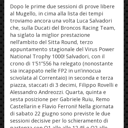
Dopo le prime due sessioni di prove libere
al Mugello, in cima alla lista dei tempi
troviamo ancora una volta Luca Salvadori
che, sulla Ducati del Broncos Racing Team,
ha siglato la miglior prestazione
nell’ambito del Sitta Round, terzo
appuntamento stagionale del Virus Power
National Trophy 1000! Salvadori, con il
crono di 1’51”556 ha relegato (nonostante
sia incappato nelle FP2 in un’innocua
scivolata al Correntaio) in seconda e terza
piazza, staccati di 3 decimi, Filippo Rovelli e
Alessandro Andreozzi. Quarta, quinta e
sesta posizione per Gabriele Ruiu, Remo
Castellarin e Flavio Ferroni! Nella giornata
di sabato 22 giugno sono previste le due
sessioni decisive per lo schieramento di
partenza con Q1 alle alle 12.45 e Q2 alle