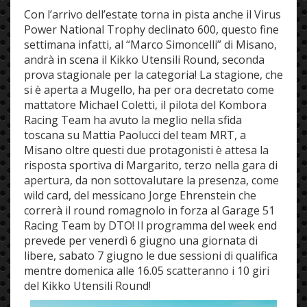
Con l’arrivo dell’estate torna in pista anche il Virus
Power National Trophy declinato 600, questo fine
settimana infatti, al “Marco Simoncelli” di Misano,
andrà in scena il Kikko Utensili Round, seconda
prova stagionale per la categoria! La stagione, che
si è aperta a Mugello, ha per ora decretato come
mattatore Michael Coletti, il pilota del Kombora
Racing Team ha avuto la meglio nella sfida
toscana su Mattia Paolucci del team MRT, a
Misano oltre questi due protagonisti è attesa la
risposta sportiva di Margarito, terzo nella gara di
apertura, da non sottovalutare la presenza, come
wild card, del messicano Jorge Ehrenstein che
correrà il round romagnolo in forza al Garage 51
Racing Team by DTO! Il programma del week end
prevede per venerdì 6 giugno una giornata di
libere, sabato 7 giugno le due sessioni di qualifica
mentre domenica alle 16.05 scatteranno i 10 giri
del Kikko Utensili Round!