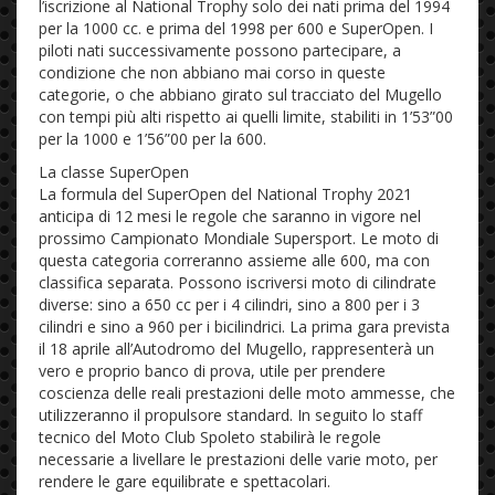
l’iscrizione al National Trophy solo dei nati prima del 1994
per la 1000 cc. e prima del 1998 per 600 e SuperOpen. I
piloti nati successivamente possono partecipare, a
condizione che non abbiano mai corso in queste
categorie, o che abbiano girato sul tracciato del Mugello
con tempi più alti rispetto ai quelli limite, stabiliti in 1’53”00
per la 1000 e 1’56”00 per la 600.
La classe SuperOpen
La formula del SuperOpen del National Trophy 2021
anticipa di 12 mesi le regole che saranno in vigore nel
prossimo Campionato Mondiale Supersport. Le moto di
questa categoria correranno assieme alle 600, ma con
classifica separata. Possono iscriversi moto di cilindrate
diverse: sino a 650 cc per i 4 cilindri, sino a 800 per i 3
cilindri e sino a 960 per i bicilindrici. La prima gara prevista
il 18 aprile all’Autodromo del Mugello, rappresenterà un
vero e proprio banco di prova, utile per prendere
coscienza delle reali prestazioni delle moto ammesse, che
utilizzeranno il propulsore standard. In seguito lo staff
tecnico del Moto Club Spoleto stabilirà le regole
necessarie a livellare le prestazioni delle varie moto, per
rendere le gare equilibrate e spettacolari.