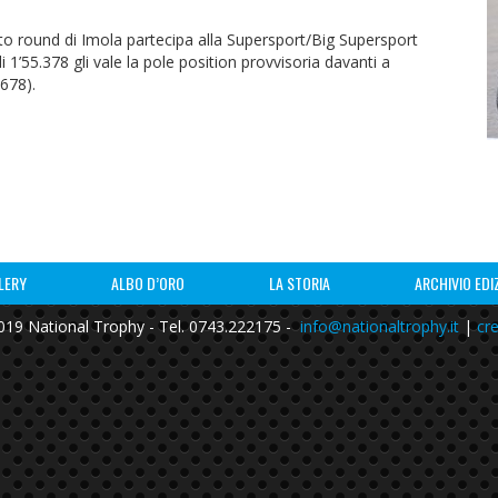
o round di Imola partecipa alla Supersport/Big Supersport
1’55.378 gli vale la pole position provvisoria davanti a
.678).
LERY
ALBO D’ORO
LA STORIA
ARCHIVIO EDI
19 National Trophy - Tel. 0743.222175 -
info@nationaltrophy.it
|
cre