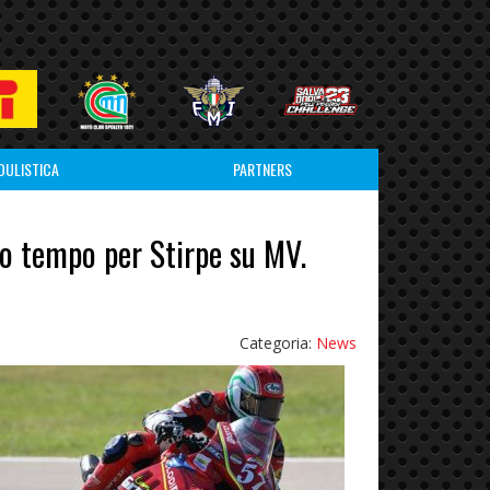
DULISTICA
PARTNERS
mo tempo per Stirpe su MV.
Categoria:
News