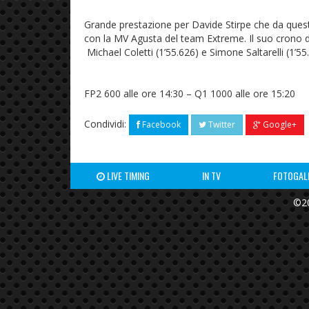
Grande prestazione per Davide Stirpe che da quest
con la MV Agusta del team Extreme. Il suo crono di 
Michael Coletti (1’55.626) e Simone Saltarelli (1’55
FP2 600 alle ore 14:30 – Q1 1000 alle ore 15:20
Condividi:
Facebook
Twitter
Google+
LIVE TIMING
IN TV
FOTOGAL
©20