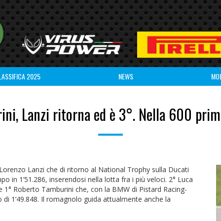
LASSIFICA 2025
NEWS
MO
ni, Lanzi ritorna ed è 3°. Nella 600 pri
Lorenzo Lanzi che di ritorno al National Trophy sulla Ducati
o in 1’51.286, inserendosi nella lotta fra i più veloci. 2° Luca
2 e 1° Roberto Tamburini che, con la BMW di Pistard Racing-
i 1’49.848. Il romagnolo guida attualmente anche la