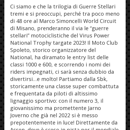
Ci siamo e che la trilogia di Guerre Stellari
tremi e si preoccupi, perché tra poco meno
di 48 ore al Marco Simoncelli World Circuit
di Misano, prenderanno il via le “guerre
stellari” motociclistiche del Virus Power
National Trophy targate 2023! Il Moto Club
Spoleto, storico organizzatore del
National, ha diramato le entry list delle
classi 1000 e 600, e scorrendo i nomi dei
riders impegnati, ci sarà senza dubbio da
divertirsi…e molto! Partiamo dalla Sbk,
storicamente una classe super combattuta
e frequentata da piloti di altissimo
lignaggio sportivo: con il numero 3, il
giovanissimo ma promettente Jarno
Joverno che già nel 2022 si è messo
prepotentemente in luce! Direttamente da
Assen, dove è sceso in pista per il mondiale