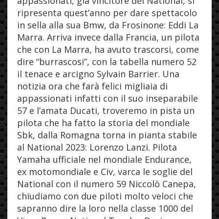
appassionati, già vincitore del National, si
ripresenta quest’anno per dare spettacolo
in sella alla sua Bmw, da Frosinone: Eddi La
Marra. Arriva invece dalla Francia, un pilota
che con La Marra, ha avuto trascorsi, come
dire “burrascosi”, con la tabella numero 52
il tenace e arcigno Sylvain Barrier. Una
notizia ora che farà felici migliaia di
appassionati infatti con il suo inseparabile
57 e l’amata Ducati, troveremo in pista un
pilota che ha fatto la storia del mondiale
Sbk, dalla Romagna torna in pianta stabile
al National 2023: Lorenzo Lanzi. Pilota
Yamaha ufficiale nel mondiale Endurance,
ex motomondiale e Civ, varca le soglie del
National con il numero 59 Niccolò Canepa,
chiudiamo con due piloti molto veloci che
sapranno dire la loro nella classe 1000 del