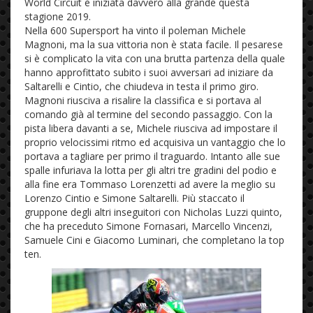
World Circuit è iniziata davvero alla grande questa
stagione 2019.
Nella 600 Supersport ha vinto il poleman Michele
Magnoni, ma la sua vittoria non è stata facile. Il pesarese
si è complicato la vita con una brutta partenza della quale
hanno approfittato subito i suoi avversari ad iniziare da
Saltarelli e Cintio, che chiudeva in testa il primo giro.
Magnoni riusciva a risalire la classifica e si portava al
comando già al termine del secondo passaggio. Con la
pista libera davanti a se, Michele riusciva ad impostare il
proprio velocissimi ritmo ed acquisiva un vantaggio che lo
portava a tagliare per primo il traguardo. Intanto alle sue
spalle infuriava la lotta per gli altri tre gradini del podio e
alla fine era Tommaso Lorenzetti ad avere la meglio su
Lorenzo Cintio e Simone Saltarelli. Più staccato il
gruppone degli altri inseguitori con Nicholas Luzzi quinto,
che ha preceduto Simone Fornasari, Marcello Vincenzi,
Samuele Cini e Giacomo Luminari, che completano la top
ten.