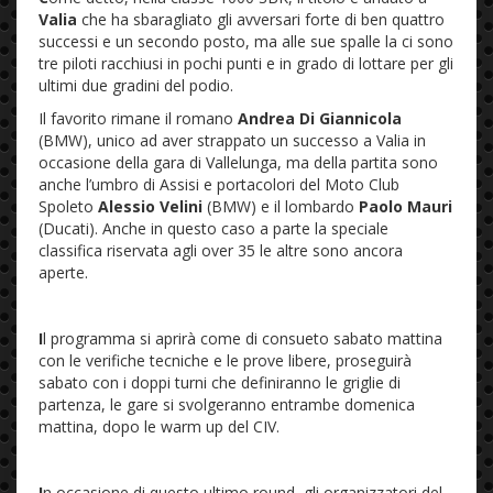
Valia
che ha sbaragliato gli avversari forte di ben quattro
successi e un secondo posto, ma alle sue spalle la ci sono
tre piloti racchiusi in pochi punti e in grado di lottare per gli
ultimi due gradini del podio.
Il favorito rimane il romano
Andrea Di Giannicola
(BMW), unico ad aver strappato un successo a Valia in
occasione della gara di Vallelunga, ma della partita sono
anche l’umbro di Assisi e portacolori del Moto Club
Spoleto
Alessio Velini
(BMW) e il lombardo
Paolo Mauri
(Ducati). Anche in questo caso a parte la speciale
classifica riservata agli over 35 le altre sono ancora
aperte.
I
l programma si aprirà come di consueto sabato mattina
con le verifiche tecniche e le prove libere, proseguirà
sabato con i doppi turni che definiranno le griglie di
partenza, le gare si svolgeranno entrambe domenica
mattina, dopo le warm up del CIV.
I
n occasione di questo ultimo round, gli organizzatori del