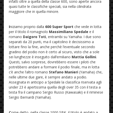
infatti oltre a quella della classe 600, sono aperte ancora
quasi tutte le classifiche speciali, sia nella cilindrata
maggiore che in quella minore.
I
niziamo proprio dalla
600 Super Sport
che vede in lotta
per il titolo il romagnolo
Massimiliano Spedale
e il
romano
Daigoro Toti
, entrambi su Yamaha. I due sono
separati da 20 punti, ma il capitolino è decisissimo a
lottare fino la fine, anche perchè l’eventuale secondo
gradino del podio non è certo al sicuro, visto che a sole
sei lunghezze è inseguito dall’emiliano
Mattia Gollini
.
Questi, salvo sorprese, dovrebbero essere i piloti che
potrebbero andare a formare il podio finale, ma in lotta
c’è anche l’altro romano
Stefano Manieri
(Yamaha) che,
nelle ultime due gare, è sempre andato a podio.
Assegnata in anticipo a Spedale la classifica riservata agli
under 23 è apertissima quella degli over 35 con il testa a
testa fra il campano Sergio Russo (Kawasaki) e il riminese
Sergio Bernardi (Yamaha).
C
ome detto, nella classe 1000 SBK, il titolo è andato a