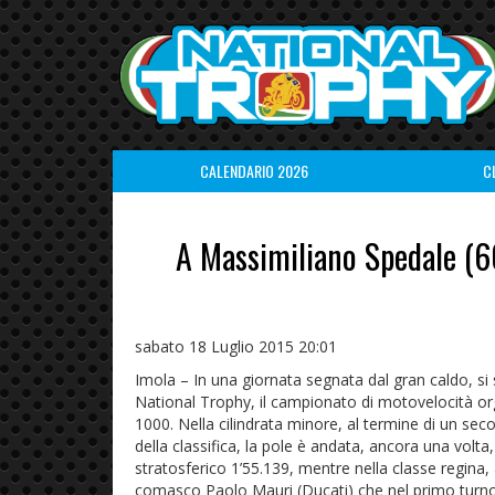
CALENDARIO 2026
C
A Massimiliano Spedale (
sabato 18 Luglio 2015 20:01
Imola – In una giornata segnata dal gran caldo, si 
National Trophy, il campionato di motovelocità org
1000. Nella cilindrata minore, al termine di un se
della classifica, la pole è andata, ancora una vo
stratosferico 1’55.139, mentre nella classe regina, a
comasco Paolo Mauri (Ducati) che nel primo turno