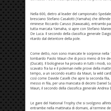
Nella 600, dietro al leader del campionato Spedale, 
bresciano Stefano Casalotti (Yamaha) che difende 
riminese Riccardo Caruso (Kawasaki), entrambi parte
tutta marcata Yamaha, si apre con Stefano Manieri
De Luca. Il secondo della classifica generale Daig
ritardo dal detentore della pole.
Come detto, non sono mancate le sorprese nella 1
lombardo Paolo Mauri che di poco meno di tre dec
(Ducati). Il bolognese ha provato in tutti i modi, s
scavato fra lui e il poleman nelle prove della matti
tempo, a un secondo esatto da Mauri, la wild card
così come Davide Caselli che apre la seconda fil
messo in fila, per una manciata di decimi Daniel Sa
Mauri, il secondo della classifica generale Andrea D
Le gare del National Trophy che si svolgono all’i
entrambe nella mattinata di domani, al termine dell