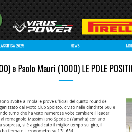
LASSIFICA 2025
NEWS
MO
600) e Paolo Mauri (1000) LE POLE POS
sono svolte a Imola le prove ufficiali del quinto round del
anizzato dal Moto Club Spoleto, diviso nelle cilindrate 600 e
condo turno che ha visto numerose volte cambiare il leader
lta, al romagnolo Massimiliano Spedale (Yamaha) con uno
 sorpresa, si è aggiudicato il miglior tempo sul giro, il
 ha fermato il cronometro su 1’51.634.